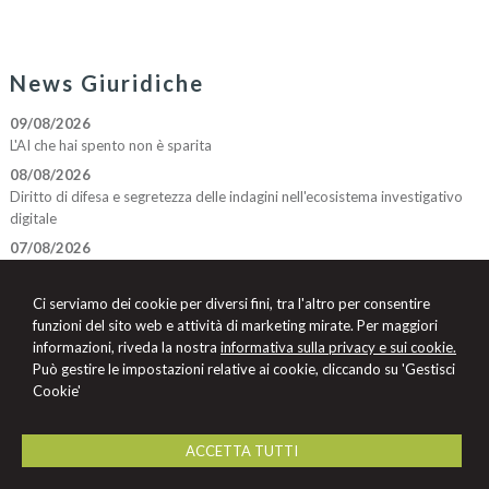
News Giuridiche
09/08/2026
L'AI che hai spento non è sparita
08/08/2026
Diritto di difesa e segretezza delle indagini nell'ecosistema investigativo
digitale
07/08/2026
Volo in ritardo o cancellato: la pronuncia del Giudice di Pace di Venezia
07/08/2026
Ci serviamo dei cookie per diversi fini, tra l'altro per consentire
AI Act: ok definitivo ai decreti su governance e attività di polizia. Il Cdm
funzioni del sito web e attività di marketing mirate. Per maggiori
vara la riforma del sistema 231
informazioni, riveda la nostra
informativa sulla privacy e sui cookie.
Può gestire le impostazioni relative ai cookie, cliccando su 'Gestisci
07/08/2026
Cookie'
Patto di famiglia e riserva al donante di diritti particolari
ACCETTA TUTTI
STUDIO LEGALE
Avv. Luigi Santomassimo