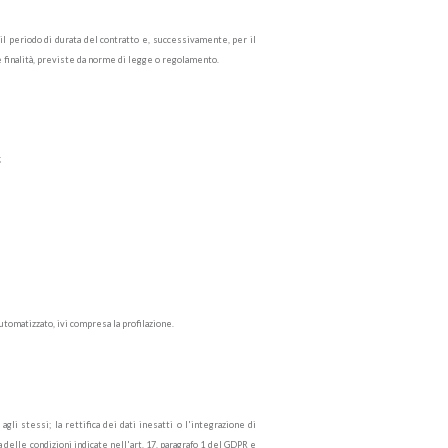
 il periodo di durata del contratto e, successivamente, per il
tre finalità, previste da norme di legge o regolamento.
;
utomatizzato, ivi compresa la profilazione.
gli stessi; la rettifica dei dati inesatti o l'integrazione di
na delle condizioni indicate nell'art. 17, paragrafo 1 del GDPR e