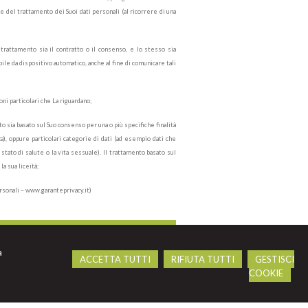
e del trattamento dei Suoi dati personali (al ricorrere di una
 trattamento sia il contratto o il consenso, e lo stesso sia
bile da dispositivo automatico, anche al fine di comunicare tali
ni particolari che La riguardano;
 sia basato sul Suo consenso per una o più specifiche finalità
a), oppure particolari categorie di dati (ad esempio dati che
o stato di salute o la vita sessuale). Il trattamento basato sul
 sua liceità;
ersonali – www.garanteprivacy.it)
a
ACCETTA TUTTI
RIFIUTA TUTTI
GESTISCI
COOKIE
Cookie Policy
-
Cookie policy
-
Credits