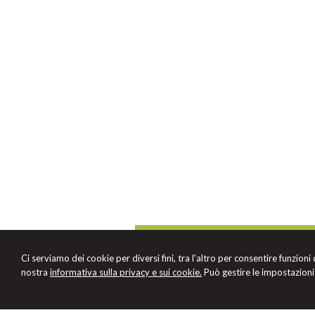
STUDIO LEGALE
Avv. Luigi Santomassimo
Ci serviamo dei cookie per diversi fini, tra l'altro per consentire funzioni
Via delle Lame 55 -
Bologna
40122
,
BO
nostra
informativa sulla privacy e sui cookie.
Può gestire le impostazioni 
Tel.
+393355278724
© 2026 Copyright Studio Legale Santomassimo