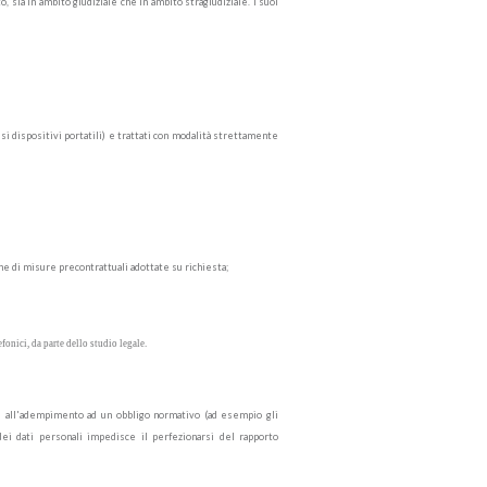
, sia in ambito giudiziale che in ambito stragiudiziale. I suoi
esi dispositivi portatili) e trattati con modalità strettamente
one di misure precontrattuali adottate su richiesta;
onici, da parte dello studio legale.
tivi all'adempimento ad un obbligo normativo (ad esempio gli
dei dati personali impedisce il perfezionarsi del rapporto