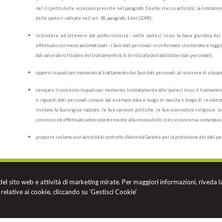
nel rispetto delle eccezioni previste nel paragrafo 3 dello stesso articolo); la limitazion
delle ipotesi indicate nell'art. 18, paragrafo 1 del GDPR);
richiedere ed ottenere dal professionista - nelle ipotesi in cui la base giuridica del
effettuato con mezzi automatizzati - i Suoi dati personali in un formato strutturato e leggi
dati ad un altro titolare del trattamento (c.d. diritto alla portabilità dei dati personali);
opporsi in qualsiasi momento al trattamento dei Suoi dati personali, al ricorrere di situazio
revocare il consenso in qualsiasi momento, limitatamente alle ipotesi in cui il trattamento
e riguardi dati personali comuni (ad esempio data e luogo di nascita o luogo di residenz
rivelano la Sua origine razziale, le Sue opinioni politiche, le Sue convinzioni religiose, l
consenso ed effettuato antecedentemente alla revoca dello stesso conserva, comunque, la
proporre reclamo a un'autorità di controllo (Autorità Garante per la protezione dei dati p
 del sito web e attività di marketing mirate. Per maggiori informazioni, riveda l
relative ai cookie, cliccando su 'Gestisci Cookie'
. Tutti i diritti riservati | P.IVA 04322110372 |
Gestisci Cookie
-
Sitemap
-
Privacy
-