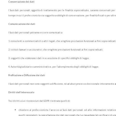
Conservazione dei dati
I Suoi dati personali, oggetto di trattamento per le finalità sopra indicate, saranno conservati per
tempo in cui il professionista sia soggetto a obblighi di conservazione, per finalità fiscali o per al
Comunicazione dei dati
I Suoi dati personali potranno essere comunicati a:
1. consulenti e commercialisti o altri legali, che eroghino prestazioni funzionali ai fini sopra indicati
2. istituti bancari e assicurativi, che eroghino prestazioni funzionali ai fini sopra indicati;
3. soggetti che elaborano i dati in esecuzione di specifici obblighi di legge;
4. Autorità giudiziarie o amministrative, per l’adempimento degli obblighi di legge.
Profilazione e Diffusione dei dati
I Suoi dati personali non sono soggetti a diffusione, né ad alcun processo decisionale interamente a
Diritti dell’interessato
Tra i diritti a Lei riconosciuti dal GDPR rientrano quelli di:
chiedere al professionista l'accesso ai Suoi dati personali ed alle informazioni relative a
quelli incompleti; la cancellazione dei dati personali che La riguardano (al verificarsi di u