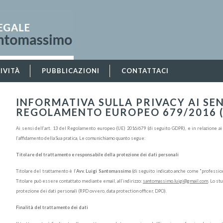
IVITÀ
PUBBLICAZIONI
CONTATTACI
INFORMATIVA SULLA PRIVACY AI SENS
REGOLAMENTO EUROPEO 679/2016 
Ai sensi dell’art. 13 del Regolamento europeo (UE) 2016/679 (di seguito GDPR), e in relazione ai da
l’affidamento della Sua pratica, Le comunichiamo quanto segue:
Titolare del trattamento e responsabile della protezione dei dati personali
Titolare del trattamento è l’
Avv. Luigi Santomassimo
(di seguito indicato anche come "professioni
Titolare può essere contattato mediante email, all’indirizzo:
santomassimo.luigi@gmail.com
. Lo st
protezione dei dati personali (RPD ovvero, data protection officer, DPO).
Finalità del trattamento dei dati