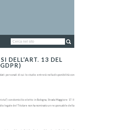
I DELL’ART. 13 DEL
(GDPR)
ti personali di cui lo studio entrerà nella disponibilità con
sta") con domicilio eletto in Bologna, Strada Maggiore 17. Il
udio legale del Titolare non ha nominato un responsabile della