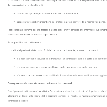
Il trattamento è finalizzato alla corretta e completa esecuzione dell’incarico professionale ricevuto
dati saranno trattati anche al fine di:
adempiere agli obblighi previsti in ambito fiscale e contabile;
rispettare gli obblighi incombenti sul professionista e previsti dalla normativa vigente.
I dati personali potranno essere trattati a mezzo, sia di archivi cartacei, che informatici (ivi compr
necessarie a far fronte alle finalità sopra indicate.
Base giuridica del trattamento
Lo studio del professionista tratta i Suoi dati personali lecitamente, laddove il trattamento:
sia necessario all’esecuzione del mandato, di un contratto di cui Lei è parte o all’esecuzi
sia necessario per adempiere un obbligo legale incombente sul professionista;
sia basato sul consenso espresso all’
invio di comunicazioni a mezzo email, pec o messaggi telef
Conseguenze della mancata comunicazione dei dati personali
Con riguardo ai dati personali relativi all'esecuzione del contratto, di cui Lei è parte o rela
adempimenti legati alla tenuta delle scritture contabili e fiscali), la mancata comunicazione 
contrattuale stesso.